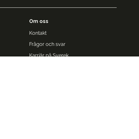
Om oss
Kontakt
Frågor och svar
Karriär på Sverek
Blodomloppet
Rädda liv på arbetstid