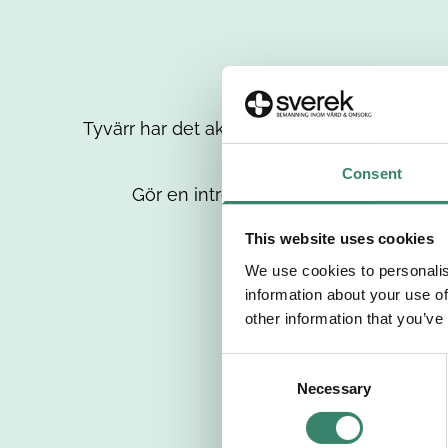
Tyvärr har det aktuella jobbet tagits bort då
up
Consent
Gör en intresseanmälan så kontaktar 
This website uses cookies
We use cookies to personalis
information about your use of
other information that you’ve
C
Necessary
o
n
s