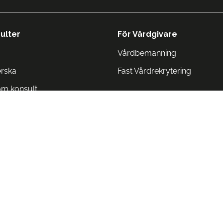
ulter
För Vårdgivare
Vårdbemanning
erska
Fast Vårdrekrytering
om konsult
Norge
 Danmark