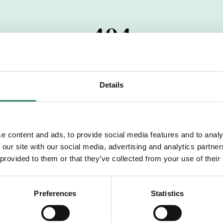
404
 startdatumet har passerats. Vi uppskattar verkligen dit
pdrag, ibland snabbare än vad vi hinner publicera d
Details
vi dig med mer information om våra aktuella uppdrag
drömuppdrag. Välkommen!
e content and ads, to provide social media features and to analy
 our site with our social media, advertising and analytics partn
Tillbaka till Sverek
 provided to them or that they’ve collected from your use of their
Preferences
Statistics