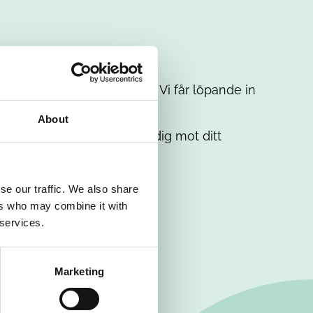
t intresse. Misströsta inte. Vi får löpande in
em.
About
. Tillsammans matchar vi dig mot ditt
se our traffic. We also share
ers who may combine it with
 services.
Marketing