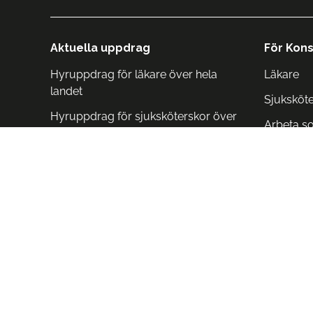
Aktuella uppdrag
För Kons
Hyruppdrag för läkare över hela
Läkare
landet
Sjuksköt
Hyruppdrag för sjuksköterskor över
Arbeta s
hela landet
Arbeta i 
Arbeta i