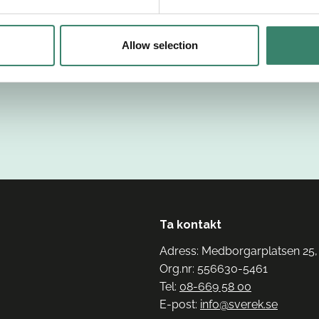
Allow selection
Ta kontakt
Adress: Medborgarplatsen 25,
Org.nr: 556630-5461
Tel:
08-669 58 00
E-post:
info@sverek.se