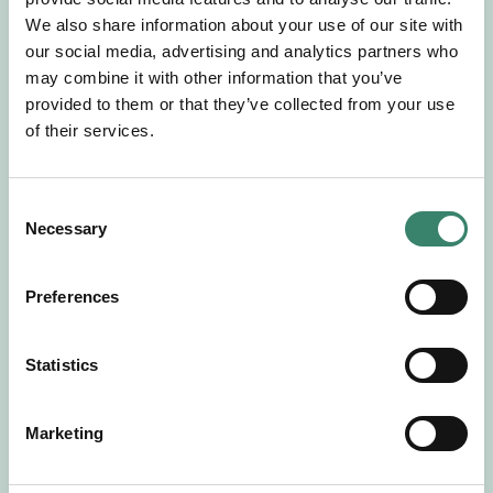
Gör en intresseanmälan så kontaktar vi dig med
We also share information about your use of our site with
mer information om våra aktuella uppdrag.
our social media, advertising and analytics partners who
Tillsammans matchar vi dig mot ditt
may combine it with other information that you’ve
drömuppdrag. Välkommen!
provided to them or that they’ve collected from your use
of their services.
Tillbaka till Sverek
C
Necessary
o
n
s
Preferences
e
n
t
Statistics
S
e
Marketing
l
e