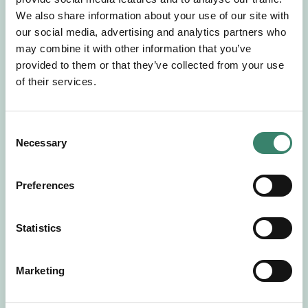
Gör en intresseanmälan så kontaktar vi dig med
We also share information about your use of our site with
mer information om våra aktuella uppdrag.
our social media, advertising and analytics partners who
Tillsammans matchar vi dig mot ditt
may combine it with other information that you’ve
drömuppdrag. Välkommen!
provided to them or that they’ve collected from your use
of their services.
Tillbaka till Sverek
C
Necessary
o
n
s
Preferences
e
n
t
Statistics
S
e
Marketing
l
e