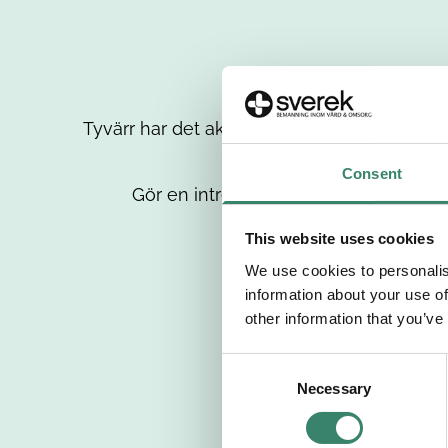
Tyvärr har det aktuella jobbet tagits bort då
up
Consent
Gör en intresseanmälan så kontaktar 
This website uses cookies
We use cookies to personalis
information about your use of
other information that you’ve
C
Necessary
o
n
s