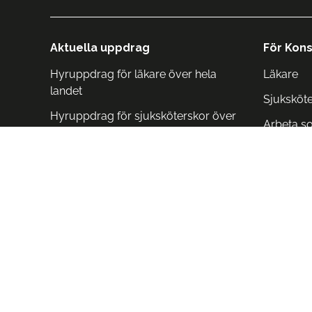
Aktuella uppdrag
För Kons
Hyruppdrag för läkare över hela
Läkare
landet
Sjuksköt
Hyruppdrag för sjuksköterskor över
Arbeta s
hela landet
Arbeta i 
Arbeta i