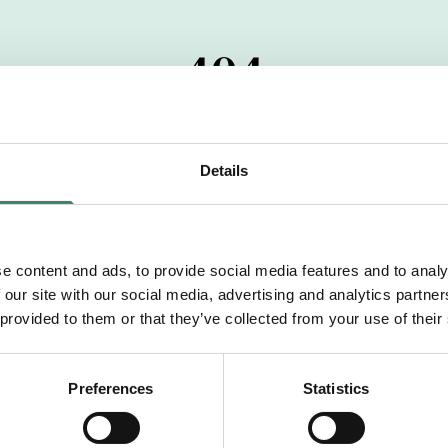
404
 startdatumet har passerats. Vi uppskattar verkligen dit
pdrag, ibland snabbare än vad vi hinner publicera d
Details
vi dig med mer information om våra aktuella uppdrag
drömuppdrag. Välkommen!
e content and ads, to provide social media features and to analy
 our site with our social media, advertising and analytics partn
Tillbaka till Sverek
 provided to them or that they’ve collected from your use of their
Preferences
Statistics