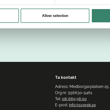
Allow selection
Ta kontakt
Adress: Medborgarplatsen 25,
Org.nr: 556630-5461
Tel:
08-669 58 00
E-post:
info@sverek.se