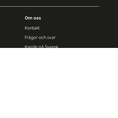
Om oss
Kontakt
Frågor och svar
Karriär på Sverek
Blodomloppet
Rädda liv på arbetstid