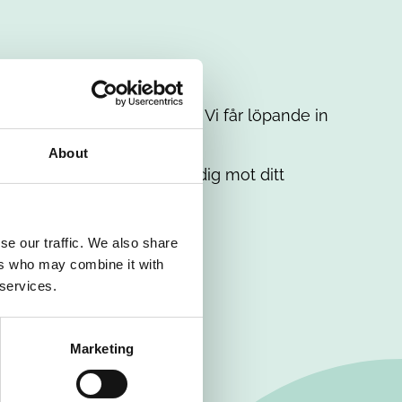
t intresse. Misströsta inte. Vi får löpande in
em.
About
. Tillsammans matchar vi dig mot ditt
se our traffic. We also share
ers who may combine it with
 services.
Marketing