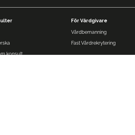
ulter
För Vårdgivare
Vårdbemanning
erska
Fast Vårdrekrytering
om konsult
Norge
 Danmark