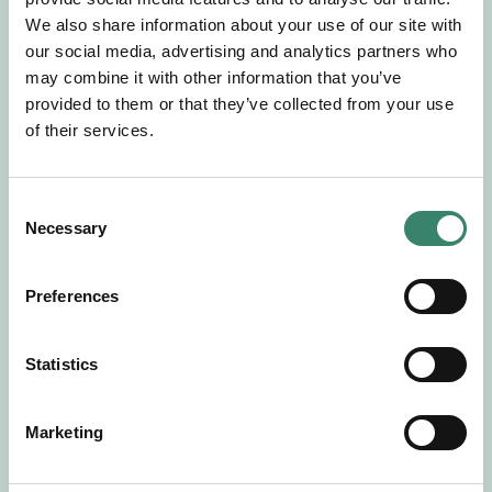
Gör en intresseanmälan så kontaktar vi dig med
We also share information about your use of our site with
mer information om våra aktuella uppdrag.
our social media, advertising and analytics partners who
Tillsammans matchar vi dig mot ditt
may combine it with other information that you’ve
drömuppdrag. Välkommen!
provided to them or that they’ve collected from your use
of their services.
Tillbaka till Sverek
C
Necessary
o
n
s
Preferences
e
n
t
Statistics
S
e
Marketing
l
e