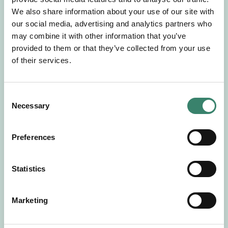
Gör en intresseanmälan så kontaktar vi dig med
We also share information about your use of our site with
mer information om våra aktuella uppdrag.
our social media, advertising and analytics partners who
Tillsammans matchar vi dig mot ditt
may combine it with other information that you’ve
drömuppdrag. Välkommen!
provided to them or that they’ve collected from your use
of their services.
Tillbaka till Sverek
C
Necessary
o
n
s
Preferences
e
n
t
Statistics
S
e
Marketing
l
e