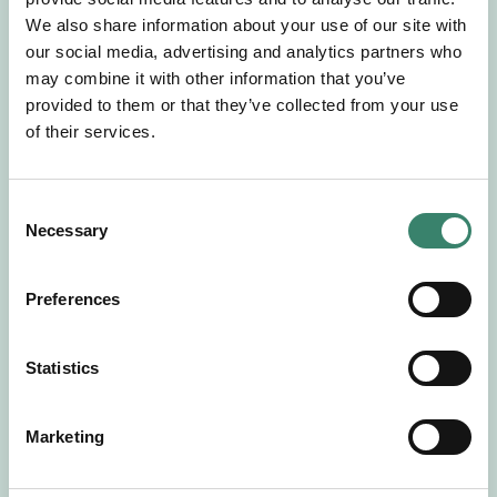
Gör en intresseanmälan så kontaktar vi dig med
We also share information about your use of our site with
mer information om våra aktuella uppdrag.
our social media, advertising and analytics partners who
Tillsammans matchar vi dig mot ditt
may combine it with other information that you’ve
drömuppdrag. Välkommen!
provided to them or that they’ve collected from your use
of their services.
Tillbaka till Sverek
C
Necessary
o
n
s
Preferences
e
n
t
Statistics
S
e
Marketing
l
e