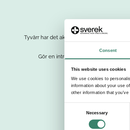
Tyvärr har det aktuella jobbet tagits bort då
up
Consent
Gör en intresseanmälan så kontaktar 
This website uses cookies
We use cookies to personalis
information about your use of
other information that you’ve
C
Necessary
o
n
s