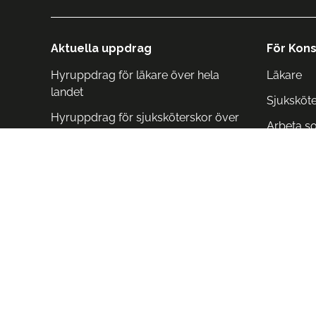
Aktuella uppdrag
För Kons
Hyruppdrag för läkare över hela
Läkare
landet
Sjuksköt
Hyruppdrag för sjuksköterskor över
Arbeta s
hela landet
Arbeta i 
Arbeta i