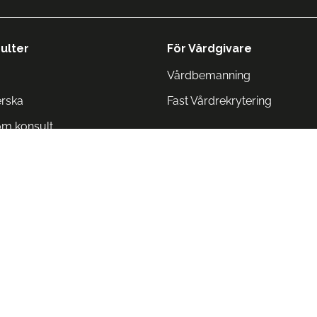
ulter
För Vårdgivare
Vårdbemanning
erska
Fast Vårdrekrytering
om konsult
Norge
 Danmark