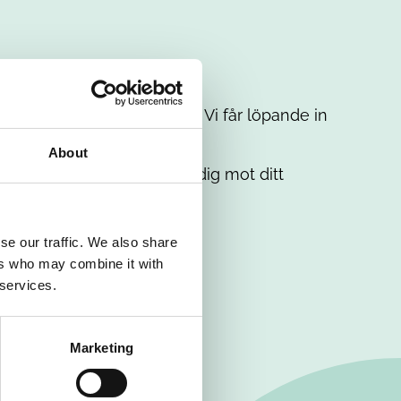
t intresse. Misströsta inte. Vi får löpande in
em.
About
. Tillsammans matchar vi dig mot ditt
se our traffic. We also share
ers who may combine it with
 services.
Marketing