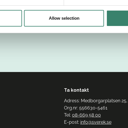
Allow selection
Ta kontakt
Adress: Medborgarplatsen 25,
Org.nr: 556630-5461
Tel:
08-669 58 00
E-post:
info@sverek.se