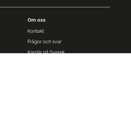
Om oss
Kontakt
Frågor och svar
Karriär på Sverek
Blodomloppet
Rädda liv på arbetstid