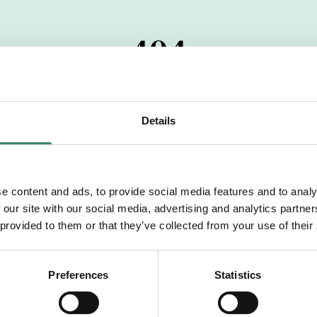
404
 startdatumet har passerats. Vi uppskattar verkligen dit
pdrag, ibland snabbare än vad vi hinner publicera d
Details
vi dig med mer information om våra aktuella uppdrag
drömuppdrag. Välkommen!
e content and ads, to provide social media features and to analy
 our site with our social media, advertising and analytics partn
Tillbaka till Sverek
 provided to them or that they’ve collected from your use of their
Preferences
Statistics