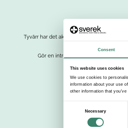
Tyvärr har det aktuella jobbet tagits bort då
up
Consent
Gör en intresseanmälan så kontaktar 
This website uses cookies
We use cookies to personalis
information about your use of
other information that you’ve
C
Necessary
o
n
s