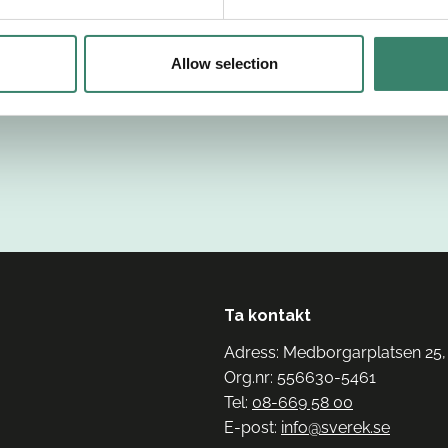
Allow selection
Ta kontakt
Adress: Medborgarplatsen 25,
Org.nr: 556630-5461
Tel:
08-669 58 00
E-post:
info@sverek.se