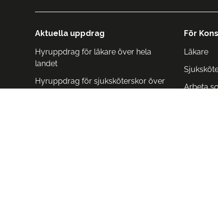
Aktuella uppdrag
För Kons
Hyruppdrag för läkare över hela
Läkare
landet
Sjuksköt
Hyruppdrag för sjuksköterskor över
Arbeta s
hela landet
Arbeta i 
Arbeta i