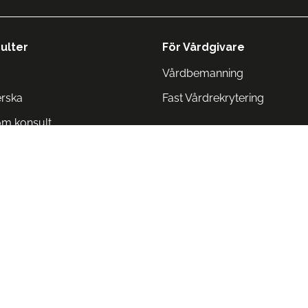
ulter
För Vårdgivare
Vårdbemanning
erska
Fast Vårdrekrytering
om konsult
Norge
 Danmark