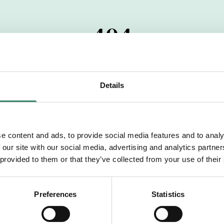
404
 startdatumet har passerats. Vi uppskattar verkligen dit
pdrag, ibland snabbare än vad vi hinner publicera d
Details
vi dig med mer information om våra aktuella uppdrag
drömuppdrag. Välkommen!
e content and ads, to provide social media features and to analy
 our site with our social media, advertising and analytics partn
Tillbaka till Sverek
 provided to them or that they’ve collected from your use of their
Preferences
Statistics