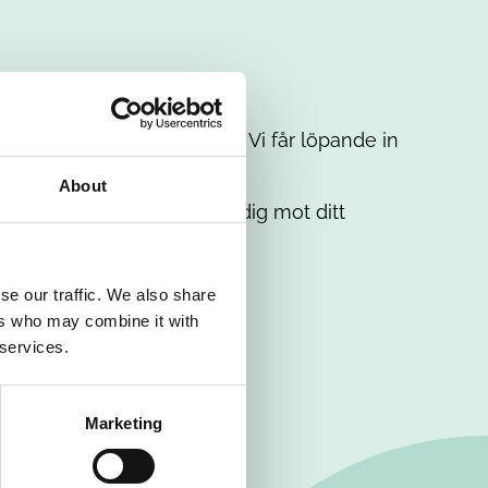
t intresse. Misströsta inte. Vi får löpande in
em.
About
. Tillsammans matchar vi dig mot ditt
se our traffic. We also share
ers who may combine it with
 services.
Marketing