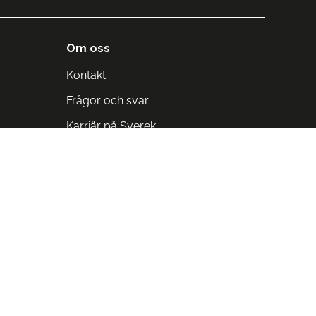
Om oss
Kontakt
Frågor och svar
Karriär på Sverek
Blodomloppet
Rädda liv på arbetstid