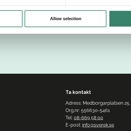
Allow selection
Ta kontakt
Adress: Medborgarplatsen 25,
Org.nr: 556630-5461
Tel:
08-669 58 00
E-post:
info@sverek.se