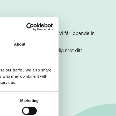
t intresse. Misströsta inte. Vi får löpande in
em.
About
. Tillsammans matchar vi dig mot ditt
se our traffic. We also share
ers who may combine it with
 services.
Marketing