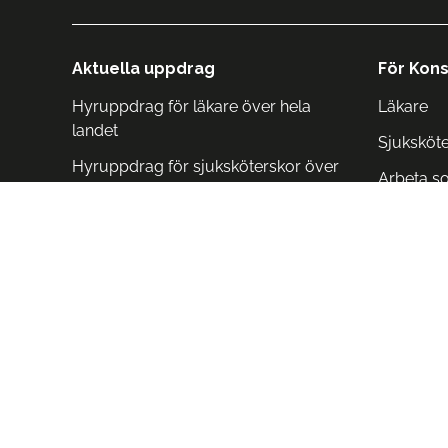
Aktuella uppdrag
För Kons
Hyruppdrag för läkare över hela
Läkare
landet
Sjuksköt
Hyruppdrag för sjuksköterskor över
Arbeta s
hela landet
Arbeta i 
Arbeta i