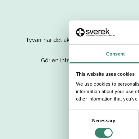
Tyvärr har det aktuella jobbet tagits bort då
up
Consent
Gör en intresseanmälan så kontaktar 
This website uses cookies
We use cookies to personalis
information about your use of
other information that you’ve
C
Necessary
o
n
s