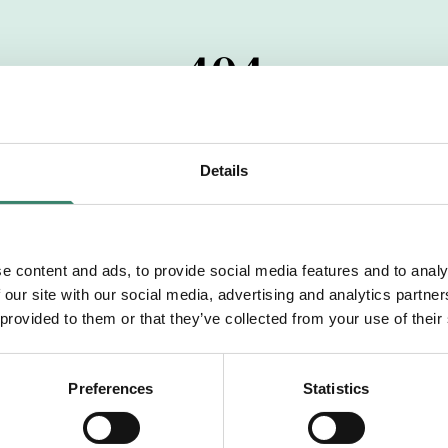
404
 startdatumet har passerats. Vi uppskattar verkligen dit
pdrag, ibland snabbare än vad vi hinner publicera d
Details
vi dig med mer information om våra aktuella uppdrag
drömuppdrag. Välkommen!
e content and ads, to provide social media features and to analy
 our site with our social media, advertising and analytics partn
Tillbaka till Sverek
 provided to them or that they’ve collected from your use of their
Preferences
Statistics