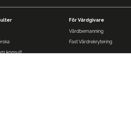
ulter
För Vårdgivare
Vårdbemanning
erska
Fast Vårdrekrytering
om konsult
Norge
 Danmark