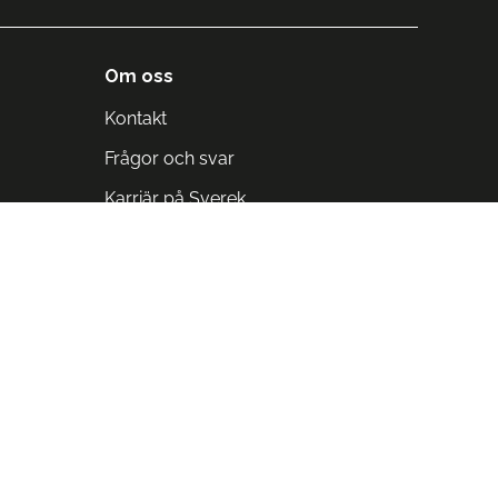
Om oss
Kontakt
Frågor och svar
Karriär på Sverek
Blodomloppet
Rädda liv på arbetstid