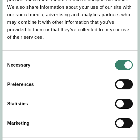
Gör en intresseanmälan så kontaktar vi dig med
We also share information about your use of our site with
mer information om våra aktuella uppdrag.
our social media, advertising and analytics partners who
Tillsammans matchar vi dig mot ditt
may combine it with other information that you’ve
drömuppdrag. Välkommen!
provided to them or that they’ve collected from your use
of their services.
Tillbaka till Sverek
C
Necessary
o
n
s
Preferences
e
n
t
Statistics
S
e
Marketing
l
e