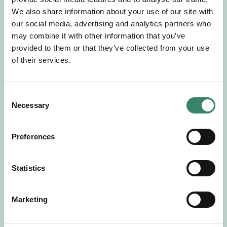
Gör en intresseanmälan så kontaktar vi dig med
We also share information about your use of our site with
mer information om våra aktuella uppdrag.
our social media, advertising and analytics partners who
Tillsammans matchar vi dig mot ditt
may combine it with other information that you’ve
drömuppdrag. Välkommen!
provided to them or that they’ve collected from your use
of their services.
Tillbaka till Sverek
C
Necessary
o
n
s
Preferences
e
n
t
Statistics
S
e
Marketing
l
e