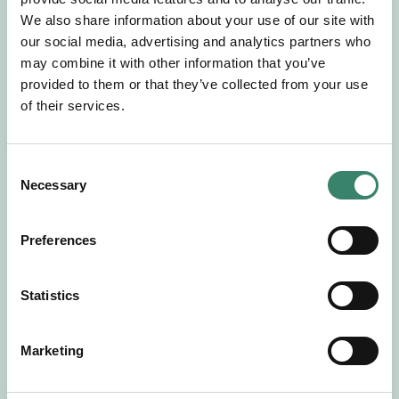
Gör en intresseanmälan så kontaktar vi dig med
We also share information about your use of our site with
mer information om våra aktuella uppdrag.
our social media, advertising and analytics partners who
Tillsammans matchar vi dig mot ditt
may combine it with other information that you’ve
drömuppdrag. Välkommen!
provided to them or that they’ve collected from your use
of their services.
Tillbaka till Sverek
C
Necessary
o
n
s
Preferences
e
n
t
Statistics
S
e
Marketing
l
e