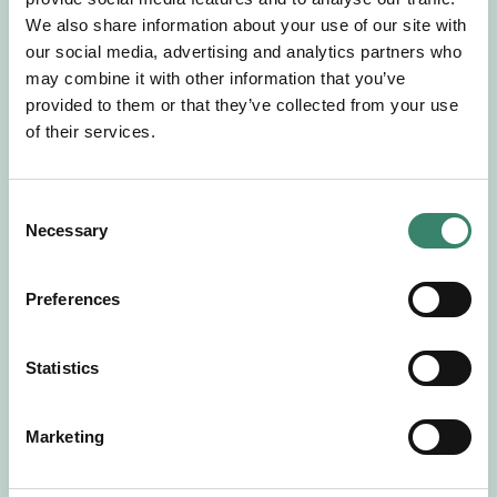
Gör en intresseanmälan så kontaktar vi dig med
We also share information about your use of our site with
mer information om våra aktuella uppdrag.
our social media, advertising and analytics partners who
Tillsammans matchar vi dig mot ditt
may combine it with other information that you’ve
drömuppdrag. Välkommen!
provided to them or that they’ve collected from your use
of their services.
Tillbaka till Sverek
C
Necessary
o
n
s
Preferences
e
n
t
Statistics
S
e
Marketing
l
e