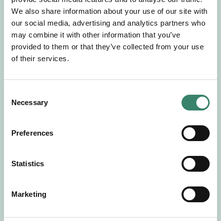
Gör en intresseanmälan så kontaktar vi dig med
We also share information about your use of our site with
mer information om våra aktuella uppdrag.
our social media, advertising and analytics partners who
Tillsammans matchar vi dig mot ditt
may combine it with other information that you’ve
drömuppdrag. Välkommen!
provided to them or that they’ve collected from your use
of their services.
Tillbaka till Sverek
C
Necessary
o
n
s
Preferences
e
n
t
Statistics
S
e
Marketing
l
e