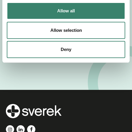
c
t
Allow all
i
o
n
Allow selection
Deny