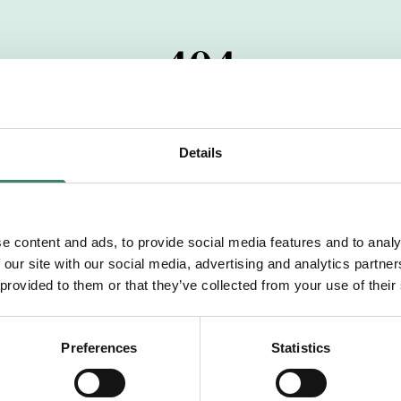
404
 startdatumet har passerats. Vi uppskattar verkligen dit
pdrag, ibland snabbare än vad vi hinner publicera d
Details
vi dig med mer information om våra aktuella uppdrag
drömuppdrag. Välkommen!
e content and ads, to provide social media features and to analy
 our site with our social media, advertising and analytics partn
Tillbaka till Sverek
 provided to them or that they’ve collected from your use of their
Preferences
Statistics