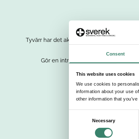
Tyvärr har det aktuella jobbet tagits bort då
up
Consent
Gör en intresseanmälan så kontaktar 
This website uses cookies
We use cookies to personalis
information about your use of
other information that you’ve
C
Necessary
o
n
s