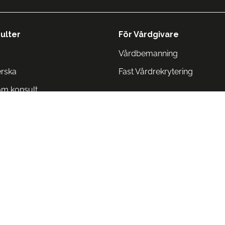
ulter
För Vårdgivare
Vårdbemanning
erska
Fast Vårdrekrytering
om konsult
Norge
 Danmark