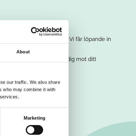
t intresse. Misströsta inte. Vi får löpande in
em.
About
. Tillsammans matchar vi dig mot ditt
se our traffic. We also share
ers who may combine it with
 services.
Marketing