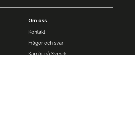
Om oss
Kontakt
Frågor och svar
Karriär på Sverek
Blodomloppet
Rädda liv på arbetstid