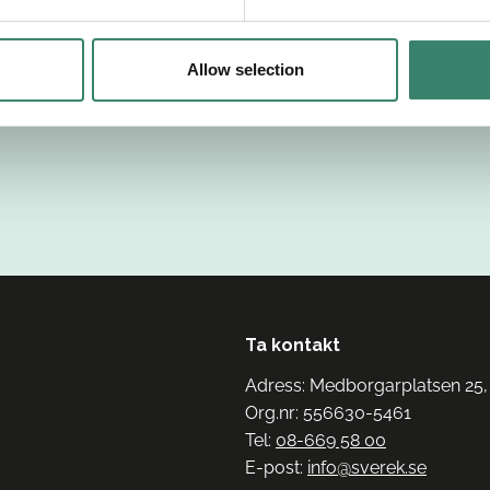
Allow selection
Ta kontakt
Adress: Medborgarplatsen 25,
Org.nr: 556630-5461
Tel:
08-669 58 00
E-post:
info@sverek.se