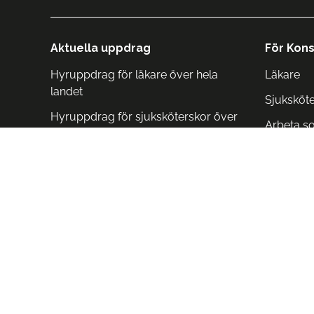
Aktuella uppdrag
För Kons
Hyruppdrag för läkare över hela
Läkare
landet
Sjuksköt
Hyruppdrag för sjuksköterskor över
Arbeta s
hela landet
Arbeta i 
Arbeta i