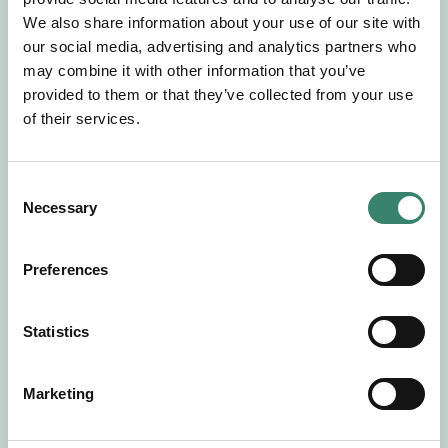
Gör en intresseanmälan så kontaktar vi dig med
We also share information about your use of our site with
mer information om våra aktuella uppdrag.
our social media, advertising and analytics partners who
Tillsammans matchar vi dig mot ditt
may combine it with other information that you’ve
drömuppdrag. Välkommen!
provided to them or that they’ve collected from your use
of their services.
Tillbaka till Sverek
C
Necessary
o
n
s
Preferences
e
n
t
Statistics
S
e
Marketing
l
e