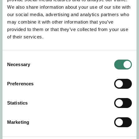
Gör en intresseanmälan så kontaktar vi dig med
We also share information about your use of our site with
mer information om våra aktuella uppdrag.
our social media, advertising and analytics partners who
Tillsammans matchar vi dig mot ditt
may combine it with other information that you’ve
drömuppdrag. Välkommen!
provided to them or that they’ve collected from your use
of their services.
Tillbaka till Sverek
C
Necessary
o
n
s
Preferences
e
n
t
Statistics
S
e
Marketing
l
e