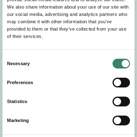
Gör en intresseanmälan så kontaktar vi dig med
We also share information about your use of our site with
mer information om våra aktuella uppdrag.
our social media, advertising and analytics partners who
Tillsammans matchar vi dig mot ditt
may combine it with other information that you’ve
drömuppdrag. Välkommen!
provided to them or that they’ve collected from your use
of their services.
Tillbaka till Sverek
C
Necessary
o
n
s
Preferences
e
n
t
Statistics
S
e
Marketing
l
e