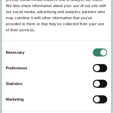
Gör en intresseanmälan så kontaktar vi dig med
We also share information about your use of our site with
mer information om våra aktuella uppdrag.
our social media, advertising and analytics partners who
Tillsammans matchar vi dig mot ditt
may combine it with other information that you’ve
drömuppdrag. Välkommen!
provided to them or that they’ve collected from your use
of their services.
Tillbaka till Sverek
C
Necessary
o
n
s
Preferences
e
n
t
Statistics
S
e
Marketing
l
e