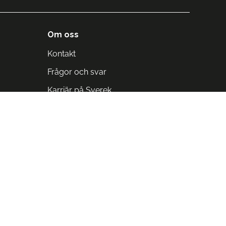
Om oss
Kontakt
Frågor och svar
Karriär på Sverek
Blodomloppet
Rädda liv på arbetstid