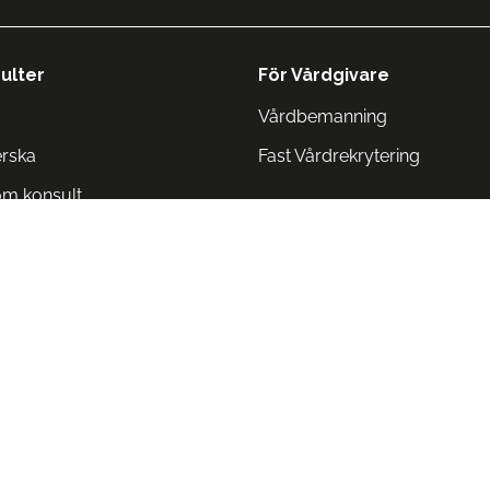
ulter
För Vårdgivare
Vårdbemanning
erska
Fast Vårdrekrytering
om konsult
Norge
 Danmark