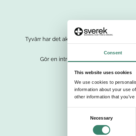
Tyvärr har det aktuella jobbet tagits bort då
up
Consent
Gör en intresseanmälan så kontaktar 
This website uses cookies
We use cookies to personalis
information about your use of
other information that you’ve
C
Necessary
o
n
s