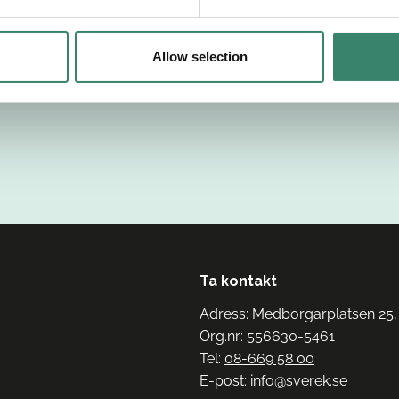
Allow selection
Ta kontakt
Adress: Medborgarplatsen 25,
Org.nr: 556630-5461
Tel:
08-669 58 00
E-post:
info@sverek.se