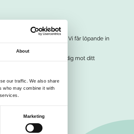
t intresse. Misströsta inte. Vi får löpande in
em.
About
. Tillsammans matchar vi dig mot ditt
se our traffic. We also share
ers who may combine it with
 services.
Marketing