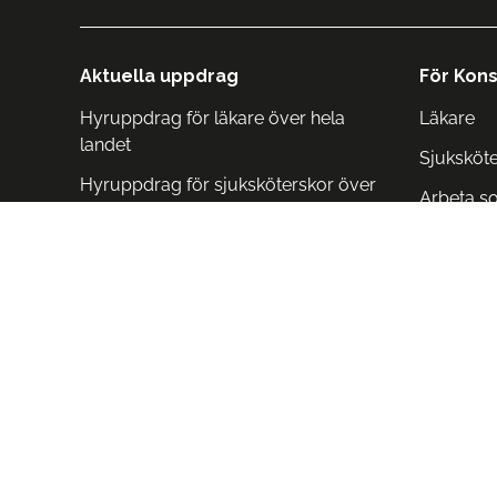
Aktuella uppdrag
För Kons
Hyruppdrag för läkare över hela
Läkare
landet
Sjuksköt
Hyruppdrag för sjuksköterskor över
Arbeta s
hela landet
Arbeta i 
Arbeta i