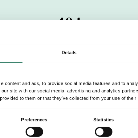
404
 startdatumet har passerats. Vi uppskattar verkligen dit
pdrag, ibland snabbare än vad vi hinner publicera d
Details
vi dig med mer information om våra aktuella uppdrag
drömuppdrag. Välkommen!
e content and ads, to provide social media features and to analy
 our site with our social media, advertising and analytics partn
Tillbaka till Sverek
 provided to them or that they’ve collected from your use of their
Preferences
Statistics