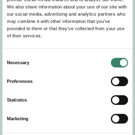
Gör en intresseanmälan så kontaktar vi dig med
We also share information about your use of our site with
mer information om våra aktuella uppdrag.
our social media, advertising and analytics partners who
Tillsammans matchar vi dig mot ditt
may combine it with other information that you’ve
drömuppdrag. Välkommen!
provided to them or that they’ve collected from your use
of their services.
Tillbaka till Sverek
C
Necessary
o
n
s
Preferences
e
n
t
Statistics
S
e
Marketing
l
e