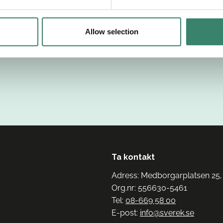
Allow selection
Ta kontakt
Adress: Medborgarplatsen 25,
Org.nr: 556630-5461
Tel:
08-669 58 00
E-post:
info@sverek.se