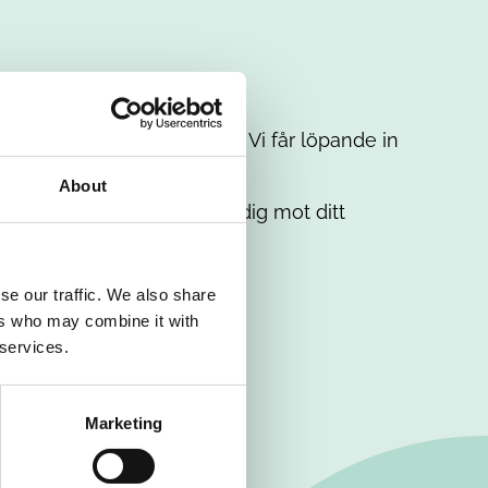
t intresse. Misströsta inte. Vi får löpande in
em.
About
. Tillsammans matchar vi dig mot ditt
se our traffic. We also share
ers who may combine it with
 services.
Marketing