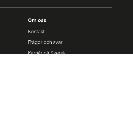
Om oss
Kontakt
Frågor och svar
Karriär på Sverek
Blodomloppet
Rädda liv på arbetstid