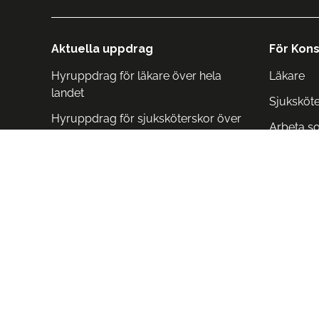
Aktuella uppdrag
För Kons
Hyruppdrag för läkare över hela
Läkare
landet
Sjuksköt
Hyruppdrag för sjuksköterskor över
Arbeta s
hela landet
Arbeta i 
Arbeta i