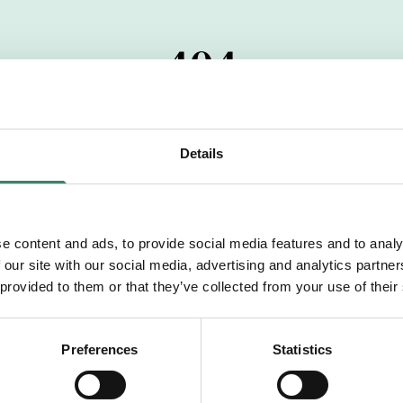
404
 startdatumet har passerats. Vi uppskattar verkligen dit
pdrag, ibland snabbare än vad vi hinner publicera d
Details
vi dig med mer information om våra aktuella uppdrag
drömuppdrag. Välkommen!
e content and ads, to provide social media features and to analy
 our site with our social media, advertising and analytics partn
Tillbaka till Sverek
 provided to them or that they’ve collected from your use of their
Preferences
Statistics