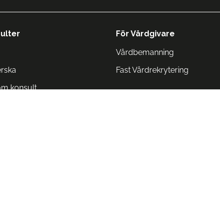
ulter
För Vårdgivare
Vårdbemanning
erska
Fast Vårdrekrytering
om konsult
Norge
 Danmark