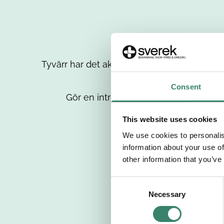
Tyvärr har det aktuella jobbet tagits bort då
up
Consent
Gör en intresseanmälan så kontaktar 
This website uses cookies
We use cookies to personalis
information about your use of
other information that you’ve
C
Necessary
o
n
s