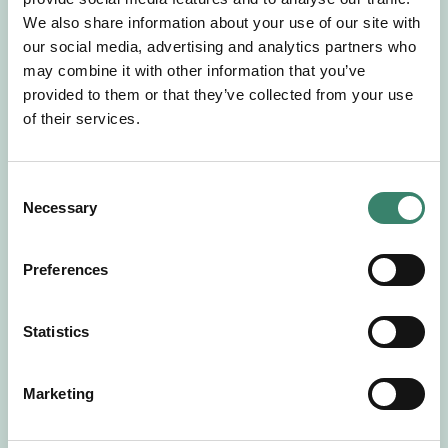
Gör en intresseanmälan så kontaktar vi dig med
We also share information about your use of our site with
mer information om våra aktuella uppdrag.
our social media, advertising and analytics partners who
Tillsammans matchar vi dig mot ditt
may combine it with other information that you’ve
drömuppdrag. Välkommen!
provided to them or that they’ve collected from your use
of their services.
Tillbaka till Sverek
C
Necessary
o
n
s
Preferences
e
n
t
Statistics
S
e
Marketing
l
e