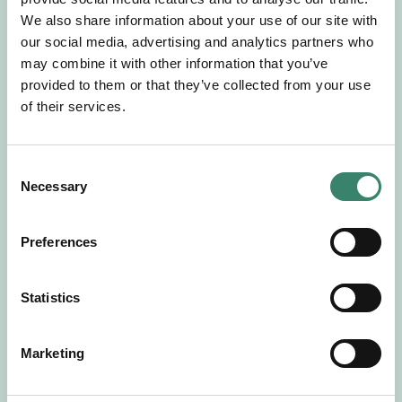
Gör en intresseanmälan så kontaktar vi dig med
We also share information about your use of our site with
mer information om våra aktuella uppdrag.
our social media, advertising and analytics partners who
Tillsammans matchar vi dig mot ditt
may combine it with other information that you’ve
drömuppdrag. Välkommen!
provided to them or that they’ve collected from your use
of their services.
Tillbaka till Sverek
C
Necessary
o
n
s
Preferences
e
n
t
Statistics
S
e
Marketing
l
e