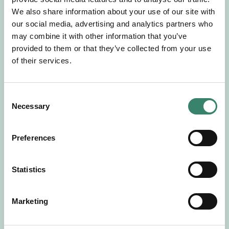
Gör en intresseanmälan så kontaktar vi dig med
We also share information about your use of our site with
mer information om våra aktuella uppdrag.
our social media, advertising and analytics partners who
Tillsammans matchar vi dig mot ditt
may combine it with other information that you’ve
drömuppdrag. Välkommen!
provided to them or that they’ve collected from your use
of their services.
Tillbaka till Sverek
C
Necessary
o
n
s
Preferences
e
n
t
Statistics
S
e
Marketing
l
e