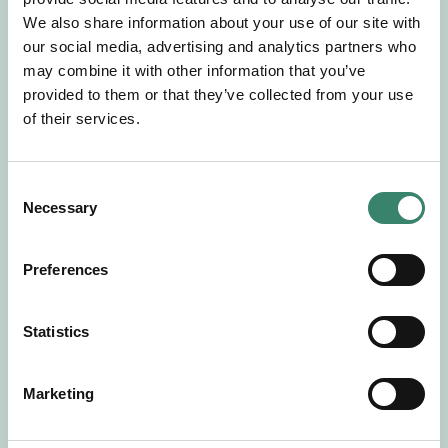
Gör en intresseanmälan så kontaktar vi dig med
We also share information about your use of our site with
mer information om våra aktuella uppdrag.
our social media, advertising and analytics partners who
Tillsammans matchar vi dig mot ditt
may combine it with other information that you’ve
drömuppdrag. Välkommen!
provided to them or that they’ve collected from your use
of their services.
Tillbaka till Sverek
C
Necessary
o
n
s
Preferences
e
n
t
Statistics
S
e
Marketing
l
e