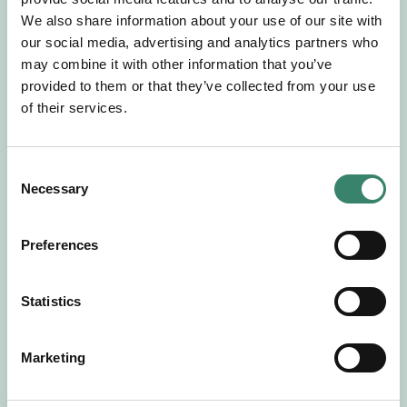
Gör en intresseanmälan så kontaktar vi dig med
We also share information about your use of our site with
mer information om våra aktuella uppdrag.
our social media, advertising and analytics partners who
Tillsammans matchar vi dig mot ditt
may combine it with other information that you’ve
drömuppdrag. Välkommen!
provided to them or that they’ve collected from your use
of their services.
Tillbaka till Sverek
C
Necessary
o
n
s
Preferences
e
n
t
Statistics
S
e
Marketing
l
e