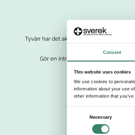
Tyvärr har det aktuella jobbet tagits bort då
up
Consent
Gör en intresseanmälan så kontaktar 
This website uses cookies
We use cookies to personalis
information about your use of
other information that you’ve
C
Necessary
o
n
s