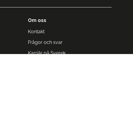
Om oss
Kontakt
Frågor och svar
Karriär på Sverek
Blodomloppet
Rädda liv på arbetstid