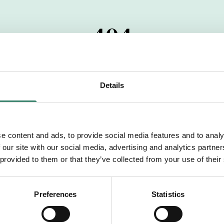
404
 startdatumet har passerats. Vi uppskattar verkligen dit
pdrag, ibland snabbare än vad vi hinner publicera d
Details
vi dig med mer information om våra aktuella uppdrag
drömuppdrag. Välkommen!
e content and ads, to provide social media features and to analy
 our site with our social media, advertising and analytics partn
Tillbaka till Sverek
 provided to them or that they’ve collected from your use of their
Preferences
Statistics