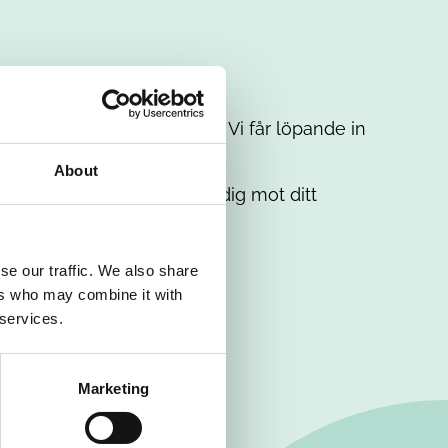
t intresse. Misströsta inte. Vi får löpande in
em.
About
. Tillsammans matchar vi dig mot ditt
se our traffic. We also share
ers who may combine it with
 services.
Marketing