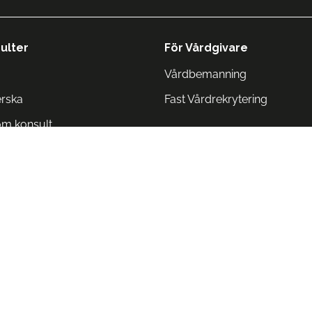
ulter
För Vårdgivare
Vårdbemanning
erska
Fast Vårdrekrytering
om konsult
Norge
 Danmark