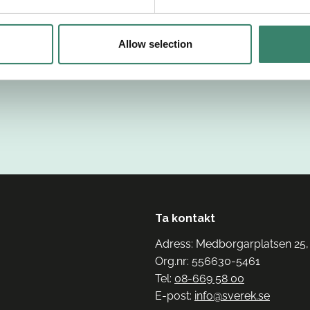
Allow selection
Ta kontakt
Adress: Medborgarplatsen 25,
Org.nr: 556630-5461
Tel:
08-669 58 00
E-post:
info@sverek.se