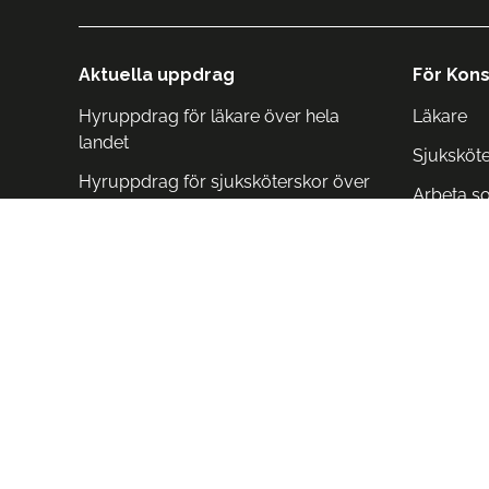
Aktuella uppdrag
För Kons
Hyruppdrag för läkare över hela
Läkare
landet
Sjuksköt
Hyruppdrag för sjuksköterskor över
Arbeta s
hela landet
Arbeta i 
Arbeta i