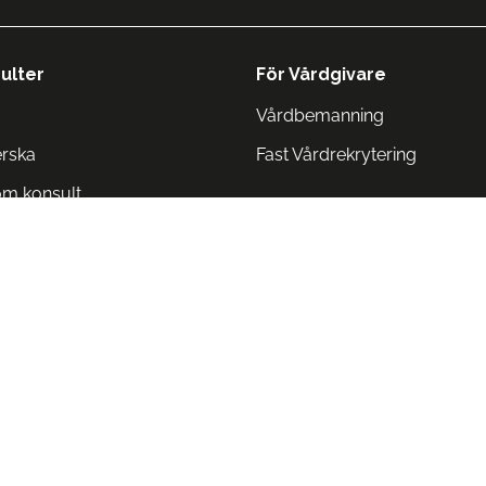
ulter
För Vårdgivare
Vårdbemanning
erska
Fast Vårdrekrytering
om konsult
Norge
 Danmark