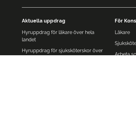
Aktuella uppdrag
För Kons
Hyruppdrag för läkare över hela
Läkare
landet
Sjuksköt
Hyruppdrag för sjuksköterskor över
Arbeta s
hela landet
Arbeta i 
Arbeta i