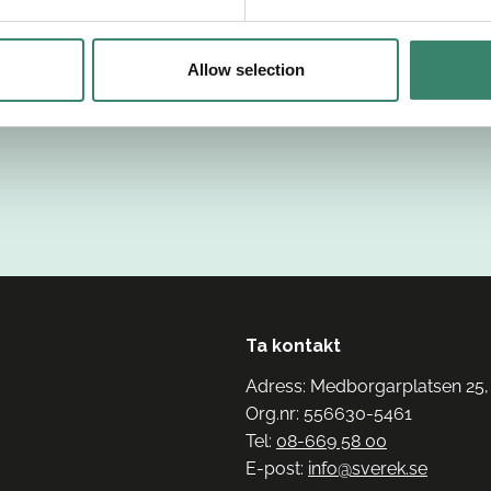
Allow selection
Ta kontakt
Adress: Medborgarplatsen 25,
Org.nr: 556630-5461
Tel:
08-669 58 00
E-post:
info@sverek.se