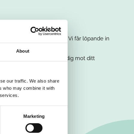
t intresse. Misströsta inte. Vi får löpande in
em.
About
. Tillsammans matchar vi dig mot ditt
se our traffic. We also share
ers who may combine it with
 services.
Marketing