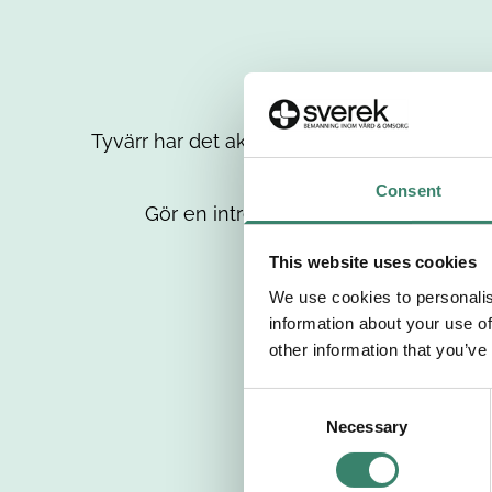
Tyvärr har det aktuella jobbet tagits bort då
up
Consent
Gör en intresseanmälan så kontaktar 
This website uses cookies
We use cookies to personalis
information about your use of
other information that you’ve
C
Necessary
o
n
s