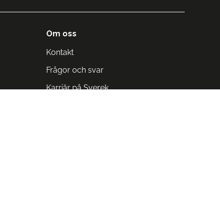
Om oss
Kontakt
Frågor och svar
Karriär på Sverek
Blodomloppet
Rädda liv på arbetstid