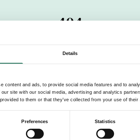
404
 startdatumet har passerats. Vi uppskattar verkligen dit
pdrag, ibland snabbare än vad vi hinner publicera d
Details
vi dig med mer information om våra aktuella uppdrag
drömuppdrag. Välkommen!
e content and ads, to provide social media features and to analy
 our site with our social media, advertising and analytics partn
Tillbaka till Sverek
 provided to them or that they’ve collected from your use of their
Preferences
Statistics