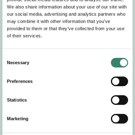
Gör en intresseanmälan så kontaktar vi dig med
We also share information about your use of our site with
mer information om våra aktuella uppdrag.
our social media, advertising and analytics partners who
Tillsammans matchar vi dig mot ditt
may combine it with other information that you’ve
drömuppdrag. Välkommen!
provided to them or that they’ve collected from your use
of their services.
Tillbaka till Sverek
C
Necessary
o
n
s
Preferences
e
n
t
Statistics
S
e
Marketing
l
e