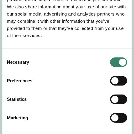
Gör en intresseanmälan så kontaktar vi dig med
We also share information about your use of our site with
mer information om våra aktuella uppdrag.
our social media, advertising and analytics partners who
Tillsammans matchar vi dig mot ditt
may combine it with other information that you’ve
drömuppdrag. Välkommen!
provided to them or that they’ve collected from your use
of their services.
Tillbaka till Sverek
C
Necessary
o
n
s
Preferences
e
n
t
Statistics
S
e
Marketing
l
e