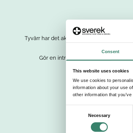
Tyvärr har det aktuella jobbet tagits bort då
up
Consent
Gör en intresseanmälan så kontaktar 
This website uses cookies
We use cookies to personalis
information about your use of
other information that you’ve
C
Necessary
o
n
s