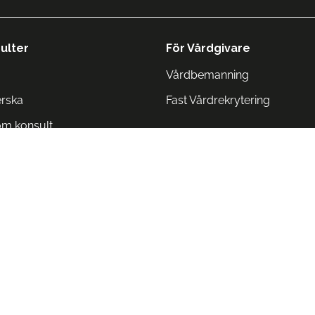
ulter
För Vårdgivare
Vårdbemanning
erska
Fast Vårdrekrytering
om konsult
Norge
 Danmark