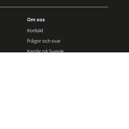
Om oss
Kontakt
Frågor och svar
Karriär på Sverek
Blodomloppet
Rädda liv på arbetstid