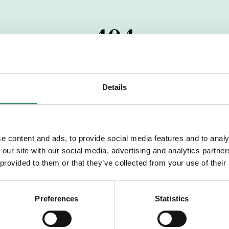
404
 startdatumet har passerats. Vi uppskattar verkligen dit
pdrag, ibland snabbare än vad vi hinner publicera d
Details
vi dig med mer information om våra aktuella uppdrag
drömuppdrag. Välkommen!
e content and ads, to provide social media features and to analy
 our site with our social media, advertising and analytics partn
Tillbaka till Sverek
 provided to them or that they’ve collected from your use of their
Preferences
Statistics