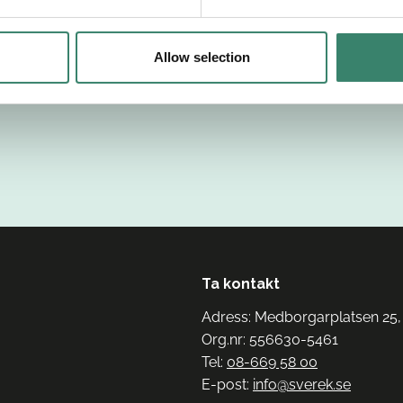
Allow selection
Ta kontakt
Adress: Medborgarplatsen 25,
Org.nr: 556630-5461
Tel:
08-669 58 00
E-post:
info@sverek.se