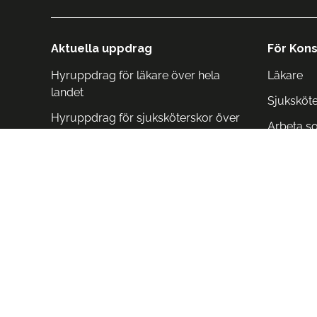
Aktuella uppdrag
För Kons
Hyruppdrag för läkare över hela
Läkare
landet
Sjuksköt
Hyruppdrag för sjuksköterskor över
Arbeta s
hela landet
Arbeta i 
Arbeta i