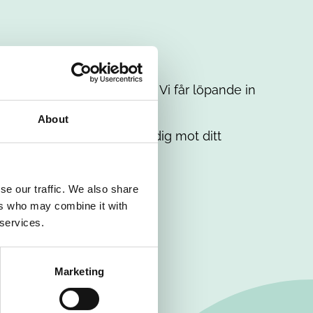
t intresse. Misströsta inte. Vi får löpande in
em.
About
. Tillsammans matchar vi dig mot ditt
se our traffic. We also share
ers who may combine it with
 services.
Marketing