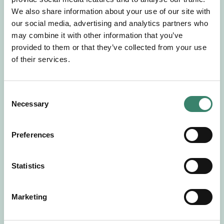
Gör en intresseanmälan så kontaktar vi dig med
We also share information about your use of our site with
mer information om våra aktuella uppdrag.
our social media, advertising and analytics partners who
Tillsammans matchar vi dig mot ditt
may combine it with other information that you’ve
drömuppdrag. Välkommen!
provided to them or that they’ve collected from your use
of their services.
Tillbaka till Sverek
C
Necessary
o
n
s
Preferences
e
n
t
Statistics
S
e
Marketing
l
e