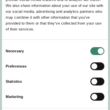
Gör en intresseanmälan så kontaktar vi dig med
We also share information about your use of our site with
mer information om våra aktuella uppdrag.
our social media, advertising and analytics partners who
Tillsammans matchar vi dig mot ditt
may combine it with other information that you’ve
drömuppdrag. Välkommen!
provided to them or that they’ve collected from your use
of their services.
Tillbaka till Sverek
C
Necessary
o
n
s
Preferences
e
n
t
Statistics
S
e
Marketing
l
e