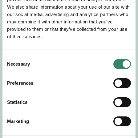
Gör en intresseanmälan så kontaktar vi dig med
We also share information about your use of our site with
mer information om våra aktuella uppdrag.
our social media, advertising and analytics partners who
Tillsammans matchar vi dig mot ditt
may combine it with other information that you’ve
drömuppdrag. Välkommen!
provided to them or that they’ve collected from your use
of their services.
Tillbaka till Sverek
C
Necessary
o
n
s
Preferences
e
n
t
Statistics
S
e
Marketing
l
e