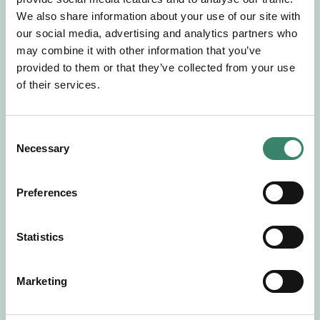
Gör en intresseanmälan så kontaktar vi dig med
We also share information about your use of our site with
mer information om våra aktuella uppdrag.
our social media, advertising and analytics partners who
Tillsammans matchar vi dig mot ditt
may combine it with other information that you’ve
drömuppdrag. Välkommen!
provided to them or that they’ve collected from your use
of their services.
Tillbaka till Sverek
C
Necessary
o
n
s
Preferences
e
n
t
Statistics
S
e
Marketing
l
e