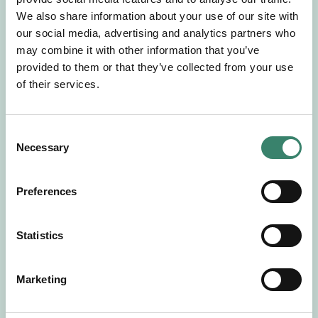
Gör en intresseanmälan så kontaktar vi dig med
We also share information about your use of our site with
mer information om våra aktuella uppdrag.
our social media, advertising and analytics partners who
Tillsammans matchar vi dig mot ditt
may combine it with other information that you’ve
drömuppdrag. Välkommen!
provided to them or that they’ve collected from your use
of their services.
Tillbaka till Sverek
C
Necessary
o
n
s
Preferences
e
n
t
Statistics
S
e
Marketing
l
e