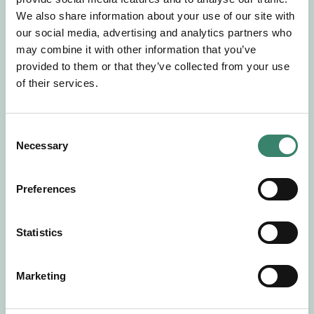
Gör en intresseanmälan så kontaktar vi dig med
We also share information about your use of our site with
mer information om våra aktuella uppdrag.
our social media, advertising and analytics partners who
Tillsammans matchar vi dig mot ditt
may combine it with other information that you’ve
drömuppdrag. Välkommen!
provided to them or that they’ve collected from your use
of their services.
Tillbaka till Sverek
C
Necessary
o
n
s
Preferences
e
n
t
Statistics
S
e
Marketing
l
e