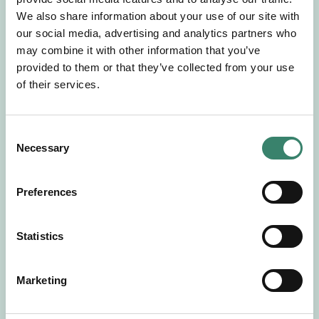
Gör en intresseanmälan så kontaktar vi dig med
We also share information about your use of our site with
mer information om våra aktuella uppdrag.
our social media, advertising and analytics partners who
Tillsammans matchar vi dig mot ditt
may combine it with other information that you’ve
drömuppdrag. Välkommen!
provided to them or that they’ve collected from your use
of their services.
Tillbaka till Sverek
C
Necessary
o
n
s
Preferences
e
n
t
Statistics
S
e
Marketing
l
e