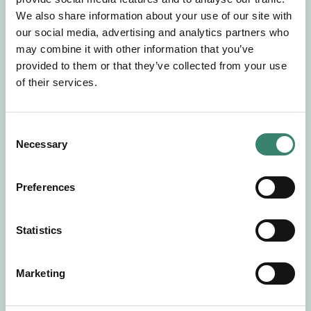
Gör en intresseanmälan så kontaktar vi dig med
We also share information about your use of our site with
mer information om våra aktuella uppdrag.
our social media, advertising and analytics partners who
Tillsammans matchar vi dig mot ditt
may combine it with other information that you’ve
drömuppdrag. Välkommen!
provided to them or that they’ve collected from your use
of their services.
Tillbaka till Sverek
C
Necessary
o
n
s
Preferences
e
n
t
Statistics
S
e
Marketing
l
e