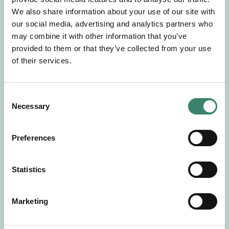
Gör en intresseanmälan så kontaktar vi dig med
We also share information about your use of our site with
mer information om våra aktuella uppdrag.
our social media, advertising and analytics partners who
Tillsammans matchar vi dig mot ditt
may combine it with other information that you’ve
drömuppdrag. Välkommen!
provided to them or that they’ve collected from your use
of their services.
Tillbaka till Sverek
C
Necessary
o
n
s
Preferences
e
n
t
Statistics
S
e
Marketing
l
e