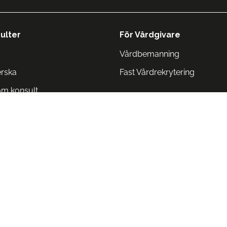
ulter
För Vårdgivare
Vårdbemanning
erska
Fast Vårdrekrytering
om konsult
Norge
 Danmark