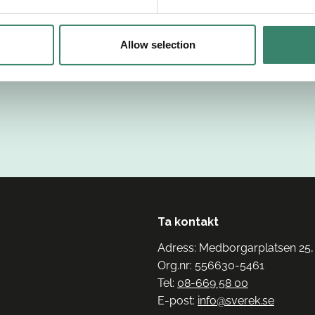
Allow selection
Ta kontakt
Adress: Medborgarplatsen 25,
Org.nr: 556630-5461
Tel:
08-669 58 00
E-post:
info@sverek.se