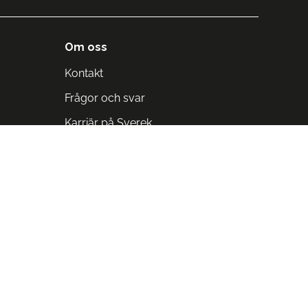
Om oss
Kontakt
Frågor och svar
Karriär på Sverek
Blodomloppet
Rädda liv på arbetstid