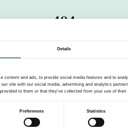
404
 startdatumet har passerats. Vi uppskattar verkligen dit
pdrag, ibland snabbare än vad vi hinner publicera d
Details
vi dig med mer information om våra aktuella uppdrag
drömuppdrag. Välkommen!
e content and ads, to provide social media features and to analy
 our site with our social media, advertising and analytics partn
Tillbaka till Sverek
 provided to them or that they’ve collected from your use of their
Preferences
Statistics