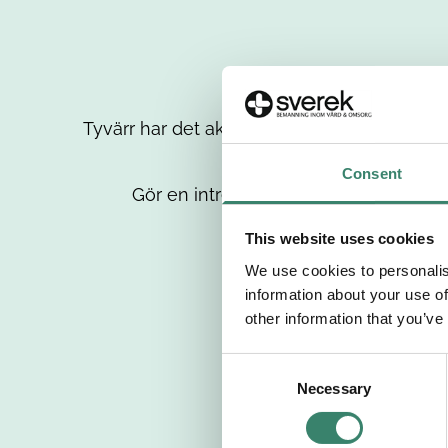
Tyvärr har det aktuella jobbet tagits bort då
up
Consent
Gör en intresseanmälan så kontaktar 
This website uses cookies
We use cookies to personalis
information about your use of
other information that you’ve
C
Necessary
o
n
s