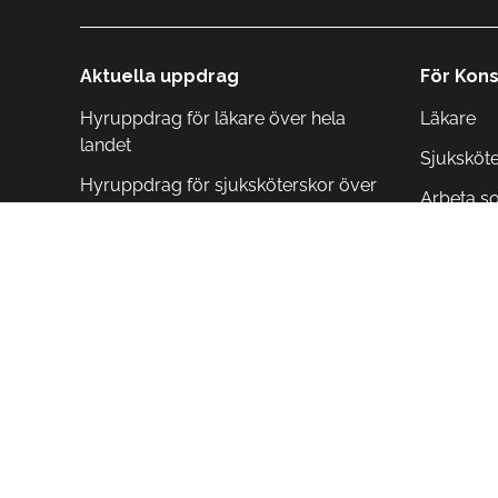
Aktuella uppdrag
För Kons
Hyruppdrag för läkare över hela
Läkare
landet
Sjuksköt
Hyruppdrag för sjuksköterskor över
Arbeta s
hela landet
Arbeta i 
Arbeta i