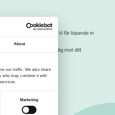
t intresse. Misströsta inte. Vi får löpande in
em.
About
. Tillsammans matchar vi dig mot ditt
se our traffic. We also share
ers who may combine it with
 services.
Marketing