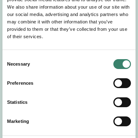
Gör en intresseanmälan så kontaktar vi dig med
We also share information about your use of our site with
mer information om våra aktuella uppdrag.
our social media, advertising and analytics partners who
Tillsammans matchar vi dig mot ditt
may combine it with other information that you’ve
drömuppdrag. Välkommen!
provided to them or that they’ve collected from your use
of their services.
Tillbaka till Sverek
C
Necessary
o
n
s
Preferences
e
n
t
Statistics
S
e
Marketing
l
e