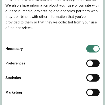
Gör en intresseanmälan så kontaktar vi dig med
We also share information about your use of our site with
mer information om våra aktuella uppdrag.
our social media, advertising and analytics partners who
Tillsammans matchar vi dig mot ditt
may combine it with other information that you’ve
drömuppdrag. Välkommen!
provided to them or that they’ve collected from your use
of their services.
Tillbaka till Sverek
C
Necessary
o
n
s
Preferences
e
n
t
Statistics
S
e
Marketing
l
e