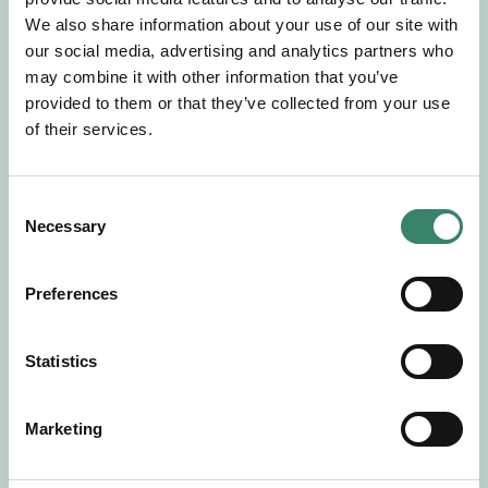
Gör en intresseanmälan så kontaktar vi dig med
We also share information about your use of our site with
mer information om våra aktuella uppdrag.
our social media, advertising and analytics partners who
Tillsammans matchar vi dig mot ditt
may combine it with other information that you’ve
drömuppdrag. Välkommen!
provided to them or that they’ve collected from your use
of their services.
Tillbaka till Sverek
C
Necessary
o
n
s
Preferences
e
n
t
Statistics
S
e
Marketing
l
e