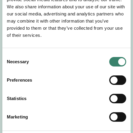
Gör en intresseanmälan så kontaktar vi dig med
We also share information about your use of our site with
mer information om våra aktuella uppdrag.
our social media, advertising and analytics partners who
Tillsammans matchar vi dig mot ditt
may combine it with other information that you’ve
drömuppdrag. Välkommen!
provided to them or that they’ve collected from your use
of their services.
Tillbaka till Sverek
C
Necessary
o
n
s
Preferences
e
n
t
Statistics
S
e
Marketing
l
e