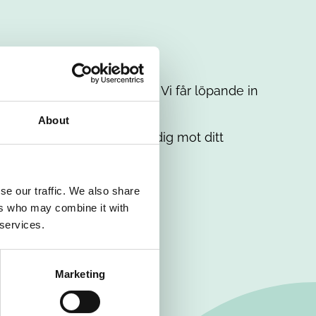
t intresse. Misströsta inte. Vi får löpande in
em.
About
. Tillsammans matchar vi dig mot ditt
se our traffic. We also share
ers who may combine it with
 services.
Marketing