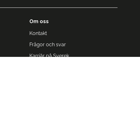
Om oss
Kontakt
Frågor och svar
Karriär på Sverek
Blodomloppet
Rädda liv på arbetstid