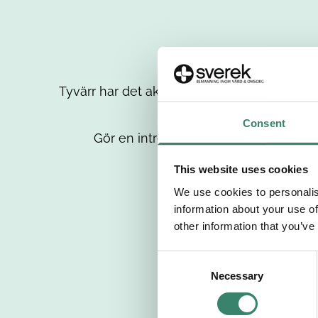
Tyvärr har det aktuella jobbet tagits bort då
up
Consent
Gör en intresseanmälan så kontaktar 
This website uses cookies
We use cookies to personalis
information about your use of
other information that you’ve
C
Necessary
o
n
s