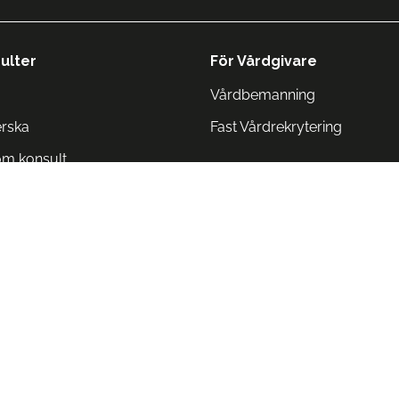
ulter
För Vårdgivare
Vårdbemanning
erska
Fast Vårdrekrytering
om konsult
Norge
 Danmark