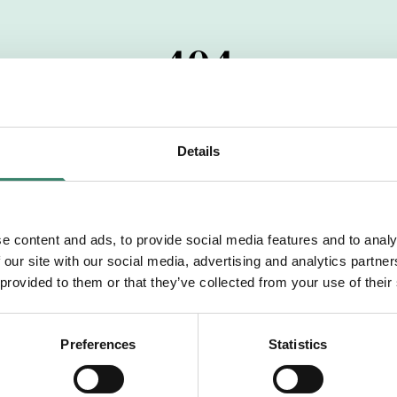
404
 startdatumet har passerats. Vi uppskattar verkligen dit
pdrag, ibland snabbare än vad vi hinner publicera d
Details
vi dig med mer information om våra aktuella uppdrag
drömuppdrag. Välkommen!
e content and ads, to provide social media features and to analy
 our site with our social media, advertising and analytics partn
Tillbaka till Sverek
 provided to them or that they’ve collected from your use of their
Preferences
Statistics