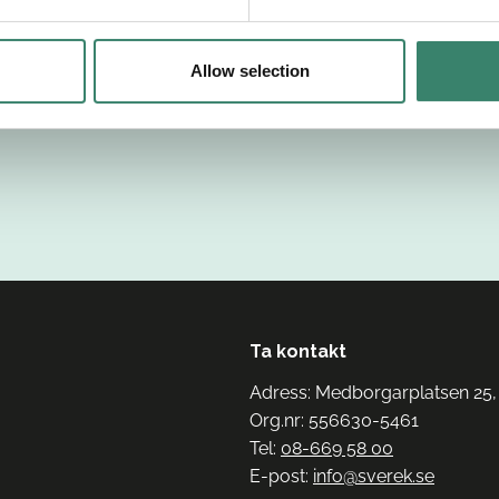
Allow selection
Ta kontakt
Adress: Medborgarplatsen 25,
Org.nr: 556630-5461
Tel:
08-669 58 00
E-post:
info@sverek.se