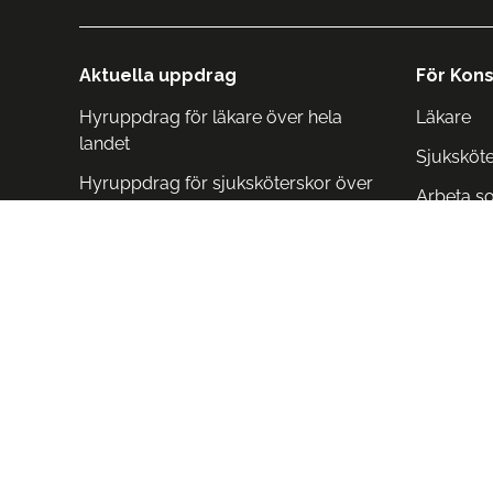
Aktuella uppdrag
För Kons
Hyruppdrag för läkare över hela
Läkare
landet
Sjuksköt
Hyruppdrag för sjuksköterskor över
Arbeta s
hela landet
Arbeta i 
Arbeta i