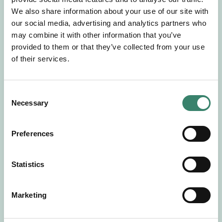
Gör en intresseanmälan så kontaktar vi dig med
We also share information about your use of our site with
mer information om våra aktuella uppdrag.
our social media, advertising and analytics partners who
Tillsammans matchar vi dig mot ditt
may combine it with other information that you’ve
drömuppdrag. Välkommen!
provided to them or that they’ve collected from your use
of their services.
Tillbaka till Sverek
C
Necessary
o
n
s
Preferences
e
n
t
Statistics
S
e
Marketing
l
e