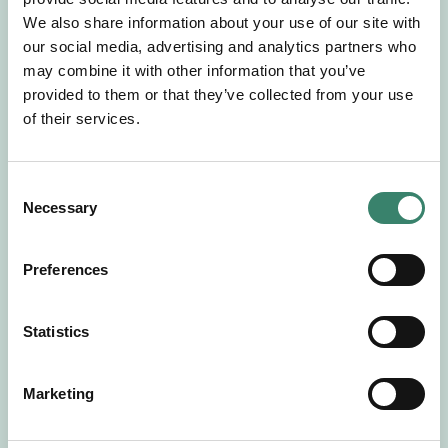
Gör en intresseanmälan så kontaktar vi dig med
We also share information about your use of our site with
mer information om våra aktuella uppdrag.
our social media, advertising and analytics partners who
Tillsammans matchar vi dig mot ditt
may combine it with other information that you’ve
drömuppdrag. Välkommen!
provided to them or that they’ve collected from your use
of their services.
Tillbaka till Sverek
C
Necessary
o
n
s
Preferences
e
n
t
Statistics
S
e
Marketing
l
e